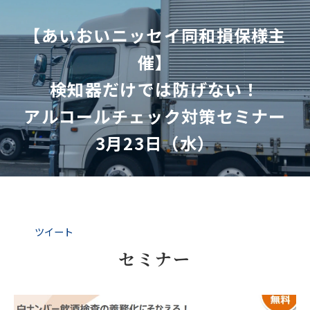
【あいおいニッセイ同和損保様主
催】
検知器だけでは防げない！
アルコールチェック対策セミナー
3月23日（水）
ツイート
セミナー