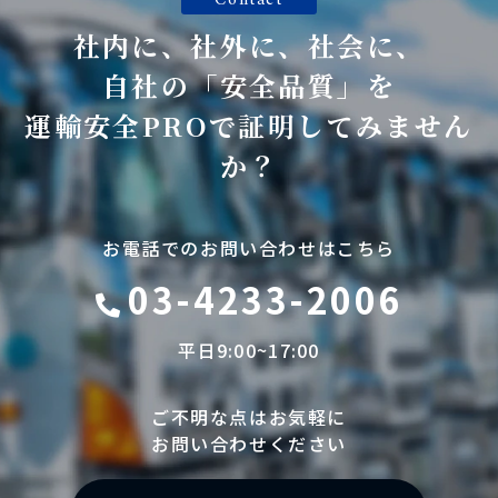
Contact
社内に、社外に、社会に、
自社の「安全品質」を
運輸安全PROで証明してみません
か？
お電話でのお問い合わせはこちら
03-4233-2006
平日9:00~17:00
ご不明な点はお気軽に
お問い合わせください