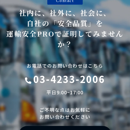
Contact
社内に、社外に、社会に、
自社の「安全品質」を
運輸安全PROで証明してみません
か？
お電話でのお問い合わせはこちら
03-4233-2006
平日9:00~17:00
ご不明な点はお気軽に
お問い合わせください