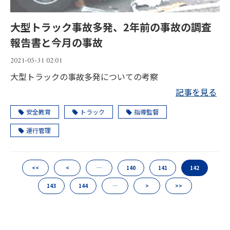
大型トラック事故多発、2年前の事故の調査
報告書と今月の事故
2021-05-31 02:01
大型トラックの事故多発についての考察
記事を見る
安全教育
トラック
指導監督
運行管理
<<
<
…
140
141
142
143
144
…
>
>>