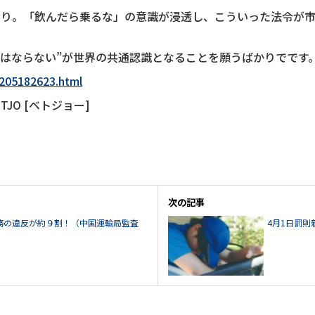
余り。「飲んだら乗るな」の意識が浸透し、こういった法令が
てはならない”が世界の共通認識となることを願うばかりでです
0205182623.html
JO [ベトジョー]
次の記事
務の違反が約９割！（中国運輸局監査
4月1日罰