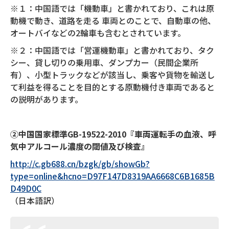
※１：中国語では「機動車」と書かれており、これは原
動機で動き、道路を走る 車両とのことで、自動車の他、
オートバイなどの2輪車も含むとされています。
※２：中国語では「営運機動車」と書かれており、タク
シー、貸し切りの乗用車、ダンプカー（民間企業所
有）、小型トラックなどが該当し、乗客や貨物を輸送し
て利益を得ることを目的とする原動機付き車両であると
の説明があります。
②中国国家標準
GB-19522-2010
『車両運転手の血液、呼
気中アルコール濃度の閾値及び検査』
http://c.gb688.cn/bzgk/gb/showGb?
type=online&hcno=D97F147D8319AA6668C6B1685B
D49D0C
（日本語訳）