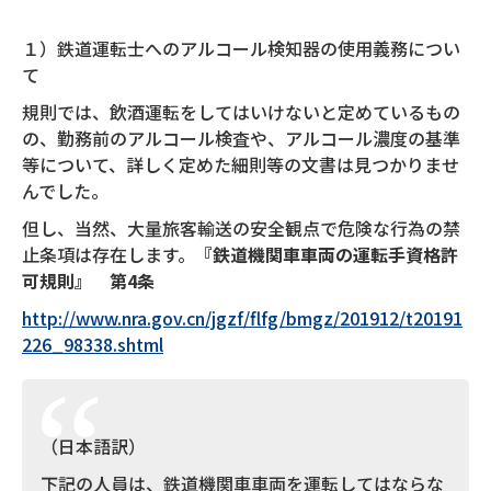
１）鉄道運転士へのアルコール検知器の使用義務につい
て
規則では、飲酒運転をしてはいけないと定めているもの
の、勤務前のアルコール検査や、アルコール濃度の基準
等について、詳しく定めた細則等の文書は見つかりませ
んでした。
但し、当然、大量旅客輸送の安全観点で危険な行為の禁
止条項は存在します。
『鉄道機関車車両の運転手資格許
可規則』 第4条
http://www.nra.gov.cn/jgzf/flfg/bmgz/201912/t20191
226_98338.shtml
（日本語訳）
下記の人員は、鉄道機関車車両を運転してはならな