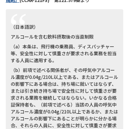
規則』
(CCAR-121FS) 第121.579条
より
（日本語訳）
アルコールを含む飲料摂取後の当直制限
（a）本条は、飛行機の乗務員、ディスパッチャー
等、安全性に対して慎重さが要求される業務を担当
する人員に適用する。
（b）前項で述べる関係者が、その呼気中アルコー
ル濃度が0.04g/210L以上である、またはアルコール
の影響下にある場合は、持ち場に就いてはならず、
または引き続き持ち場で安全性に対して慎重さが要
求される業務を継続してはならない。いかなる合格
証保持者も、（前項で述べる）当該の人員の呼気中
アルコール濃度が0.04g/210L以上であるか、または
アルコールの影響下にあることが明らかに分かる場
合、それらの人員に、安全性に対して慎重さが要求