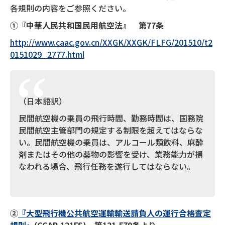
各規則の内容をご参照ください。
①
『中華人民共和国民用航空法』 第
77
条
http://www.caac.gov.cn/XXGK/XXGK/FLFG/201510/t2
0151029_2777.html
（日本語訳）
民間航空機の乗員の飛行時間、勤務時間は、国務院
民間航空主管部門の規定する制限を超えてはならな
い。民間航空機の乗員は、アルコール類飲料、麻酔
剤またはその他の薬物の影響を受け、業務能力が損
なわれる場合、飛行任務を遂行してはならない。
②
『大型飛行機公共航空運輸輸送請負人の運行合格査定