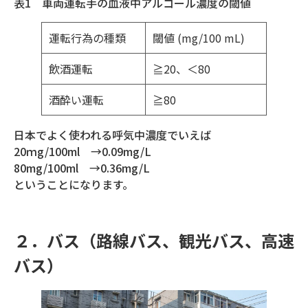
表1 車両運転手の血液中アルコール濃度の閾値
運転行為の種類
閾値 (mg/100 mL)
飲酒運転
≧20、＜80
酒酔い運転
≧80
日本でよく使われる呼気中濃度でいえば
20ｍg/100ml →0.09mg/L
80mg/100ml →0.36mg/L
ということになります。
２．バス（路線バス、観光バス、高速
バス）