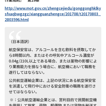
作業規則』 第
29
条
http://www.mot.gov.cn/zhengcejiedu/gonggonghklky
sfxaqbwgzgz/xiangguanzhengce/201708/t20170803_
2803596.html
（日本語訳）
航空保安官は、アルコールを含む飲料を摂取してか
ら8時間以内、またはその呼気中アルコール濃度が
0.04g/210L以上である場合、または薬物の影響によ
り業務能力を損なう場合に、航空機において職務を
遂行してはならない。
公共航空運輸企業は、上記の状況にある航空保安官
を派遣して飛行中における安全防衛の職務を遂行さ
せてはならない。
※：公共航空運輸企業とは、営利目的で民間航空機
を使用して旅客、荷物、郵便物 または貨物を輸送す