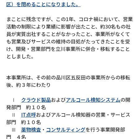
区）を閉めることになりました。
まことに残念ですが、この1年、コロナ禍において、営業
活動の制限により業績に影響が出たこと、約30名もの社
員が実質出社することがなかったこと、事業所がなくて
も営業及びサービスの維持の目処がたってきたことを受
け、開発・営業部門を立川事業所に併合・移転すること
としました。
本事業所は、その前の品川区五反田の事業所からの移転
後、約３年にわたり
Ⅰ
クラウド製品
および
アルコール検知システム
の開
発部門 約１０名
Ⅱ
IT点呼
およびアルコール検知器の営業・サービス
部門 約１０名
Ⅲ
薬物検査
・
コンサルティング
を行う事業開発部
門 ４名