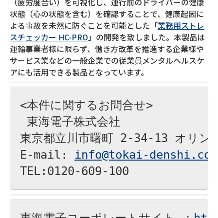
（疲労度合い）を可視化し、運行前のドライバーの健康
状態（心の状態を含む）を確認することで、健康起因に
よる事故を未然に防ぐことを可能とした「
業務用ストレ
スチェッカー HC-PRO
」の開発を致しました。本製品は
運輸事業者様に限らず、働き方改革を推進する企業様や
サービス業などの一般企業での従業員メンタルヘルスケ
アにも活用できる製品となっています。
<本件に関するお問合せ>

 東海電子株式会社 

東京都立川市曙町 2-34-13 オリン
E-mail: 
info@tokai-denshi.co.
TEL:0120-609-100
東海電子コーポレートサイト ：
htt