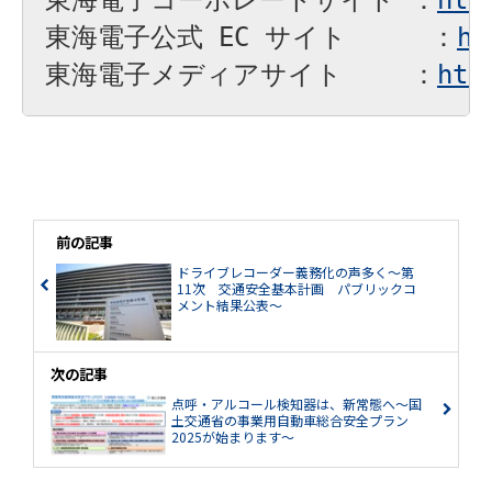
東海電子公式 EC サイト　 　 ：
ht
東海電子メディアサイト　　 ：
htt
前の記事
ドライブレコーダー義務化の声多く～第
11次 交通安全基本計画 パブリックコ
メント結果公表～
次の記事
点呼・アルコール検知器は、新常態へ～国
土交通省の事業用自動車総合安全プラン
2025が始まります～