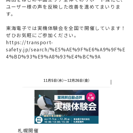
ユーザー様の声を反映した改善を進めてまいりま
す。
東海電子では実機体験会を全国で開催しています！
ぜひお気軽にご参加ください。
https://transport-
safety.jp/search/%E5%AE%9F%E6%A9%9F%E
4%BD%93%E9%A8%93%E4%BC%9A
札幌開催