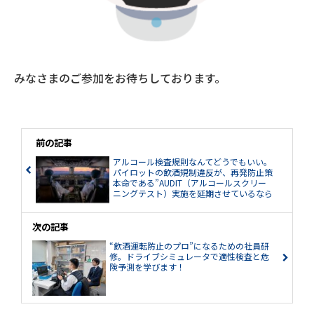
みなさまのご参加をお待ちしております。
前の記事
アルコール検査規則なんてどうでもいい。
パイロットの飲酒規制違反が、再発防止策
本命である”AUDIT（アルコールスクリー
ニングテスト）実施を延期させているなら
ば本末転倒、メンツを捨てて、改正（1）
（2）を即日実施せよ。
次の記事
“飲酒運転防止のプロ”になるための社員研
修。ドライブシミュレータで適性検査と危
険予測を学びます！