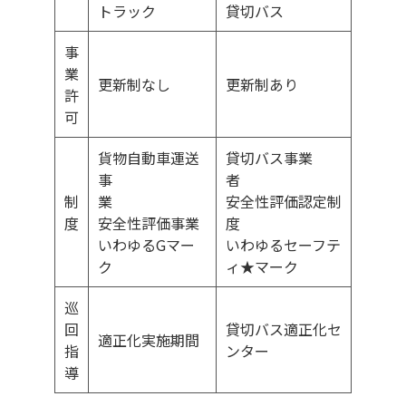
トラック
貸切バス
事
業
更新制なし
更新制あり
許
可
貨物自動車運送
貸切バス事業
事
者
制
業
安全性評価認定制
度
安全性評価事業
度
いわゆるGマー
いわゆるセーフテ
ク
ィ★マーク
巡
回
貸切バス適正化セ
適正化実施期間
指
ンター
導