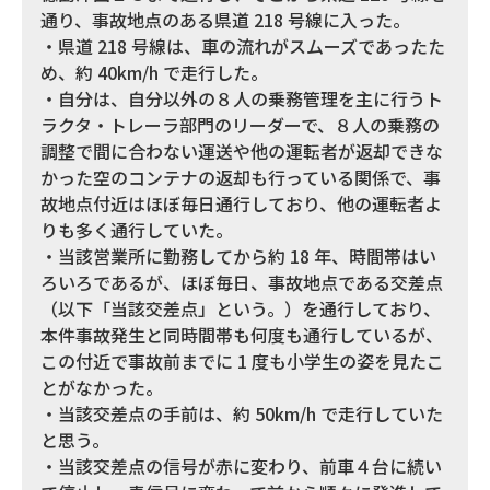
通り、事故地点のある県道 218 号線に入った。
・県道 218 号線は、車の流れがスムーズであったた
め、約 40km/h で走行した。
・自分は、自分以外の８人の乗務管理を主に行うト
ラクタ・トレーラ部門のリーダーで、８人の乗務の
調整で間に合わない運送や他の運転者が返却できな
かった空のコンテナの返却も行っている関係で、事
故地点付近はほぼ毎日通行しており、他の運転者よ
りも多く通行していた。
・当該営業所に勤務してから約 18 年、時間帯はい
ろいろであるが、ほぼ毎日、事故地点である交差点
（以下「当該交差点」という。）を通行しており、
本件事故発生と同時間帯も何度も通行しているが、
この付近で事故前までに 1 度も小学生の姿を見たこ
とがなかった。
・当該交差点の手前は、約 50km/h で走行していた
と思う。
・当該交差点の信号が赤に変わり、前車４台に続い