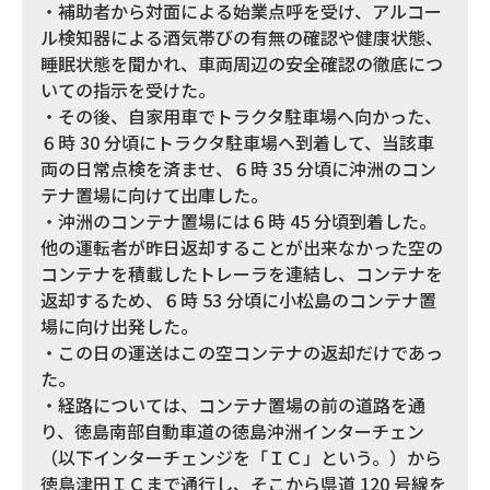
・補助者から対面による始業点呼を受け、アルコー
ル検知器による酒気帯びの有無の確認や健康状態、
睡眠状態を聞かれ、車両周辺の安全確認の徹底につ
いての指示を受けた。
・その後、自家用車でトラクタ駐車場へ向かった、
６時 30 分頃にトラクタ駐車場へ到着して、当該車
両の日常点検を済ませ、６時 35 分頃に沖洲のコン
テナ置場に向けて出庫した。
・沖洲のコンテナ置場には６時 45 分頃到着した。
他の運転者が昨日返却することが出来なかった空の
コンテナを積載したトレーラを連結し、コンテナを
返却するため、６時 53 分頃に小松島のコンテナ置
場に向け出発した。
・この日の運送はこの空コンテナの返却だけであっ
た。
・経路については、コンテナ置場の前の道路を通
り、徳島南部自動車道の徳島沖洲インターチェン
（以下インターチェンジを「ＩＣ」という。）から
徳島津田ＩＣまで通行し、そこから県道 120 号線を