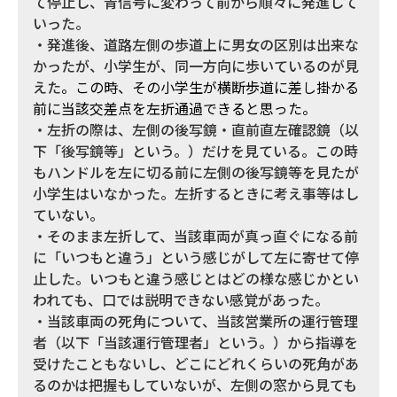
て停止し、青信号に変わって前から順々に発進して
いった。
・発進後、道路左側の歩道上に男女の区別は出来な
かったが、小学生が、同一方向に歩いているのが見
えた
。この時、その小学生が横断歩道に差し掛かる
前に当該交差点を左折通過できると思った。
・左折の際は、左側の後写鏡・直前直左確認鏡（以
下「後写鏡等」という。）だけを見ている。この時
もハンドルを左に切る前に左側の後写鏡等を見たが
小学生はいなかった。左折するときに考え事等はし
ていない。
・そのまま左折して、当該車両が真っ直ぐになる前
に「いつもと違う」という感じがして左に寄せて停
止した。いつもと違う感じとはどの様な感じかとい
われても、口では説明できない感覚があった。
・当該車両の死角について、当該営業所の運行管理
者（以下「当該運行管理者」という。）から指導を
受けたこともないし、どこにどれくらいの死角があ
るのかは把握もしていないが、左側の窓から見ても