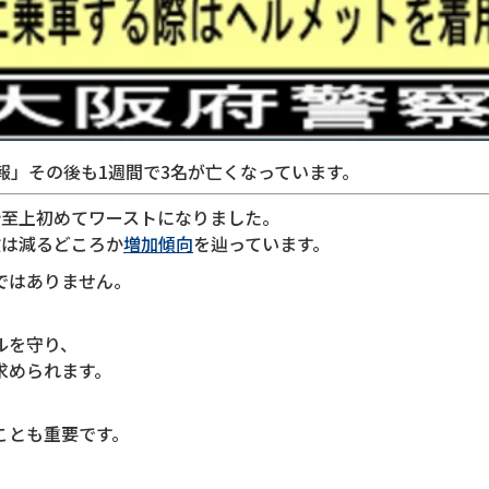
報」その後も1週間で3名が亡くなっています。
計至上初めてワーストになりました。
故は減るどころか
増加傾向
を辿っています。
ではありません。
ルを守り、
求められます。
ことも重要です。