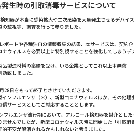
染発生時の引取消毒サービスについて
ル検知器が本当に感染拡大や二次感染を大量発生させるデバイス
道の監視等、調査を行って参りました。
自レポートや各種独自の情報収集の結果、本サービスは、契約
ロナウィルスを必要以上に特別視することを強化してしまうデ
製品製造材料の高騰を受け、いち企業としてこれ以上本無償
判断致しました。
4月28日をもって終了とさせていただきます。
型インフルエンザ（＊）、新型コロナウィルスほか、その他理
有償サービスとしてご対応することとします。
インフルエンザ流行期において、アルコール検知器を媒介とした
りませんでしたが、新型コロナウィルス時に開始した「引取消
理的不安が解消されるかもしれないと考えました。