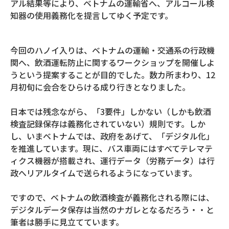
アル結果等により、ベトナムの運輸省へ、アルコール検
知器の使用義務化を提言してゆく予定です。
今回のハノイ入りは、ベトナムの運輸・交通系の行政機
関へ、飲酒運転防止に関するワークショップを開催しよ
うという提案することが目的でした。数カ所まわり、12
月初旬に会合をひらける成り行きとなりました。
日本では残念ながら、「3要件」しかない（しかも飲酒
検査記録保存は義務化されていない）規則です。しか
し、いまベトナムでは、政府をあげて、「デジタル化」
を推進しています。現に、バス車両にはすべてテレマテ
ィクス機器が搭載され、運行データ（労務データ）は行
政へリアルタイムで送られるようになっています。
ですので、ベトナムの飲酒検査が義務化される際には、
デジタルデータ保存は当然のナガレとなるだろう・・と
筆者は勝手に見立てています。