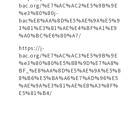
bac.org/%E7%AC%AC2%E5%9B%9E
%e3%80%80j-
bac%E8%AA%8D%E5%AE%9A%E5%9
3%81%E3%81%AE%E4%BF%A1%E9
%A0%BC%E6%80%A7/
https://j-
bac.org/%E7%AC%AC3%E5%9B%9E
%e3%80%80%E5%88%9D%E7%A8%
BF_%E8%AA%8D%E5%AE%9A%E5%8
8%B6%E5%BA%A6%E7%AD%96%E5
%AE%9A%E3%81%AE%E8%A3%8F%
E5%81%B4/