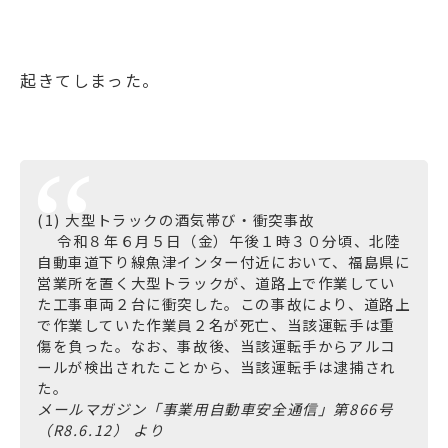
起きてしまった。
(1) 大型トラックの酒気帯び・衝突事故
令和８年６月５日（金）午後１時３０分頃、北陸
自動車道下り線魚津インター付近において、福島県に
営業所を置く大型トラックが、道路上で作業してい
た工事車両２台に衝突した。この事故により、道路上
で作業していた作業員２名が死亡、当該運転手は重
傷を負った。なお、事故後、当該運転手からアルコ
ールが検出されたことから、当該運転手は逮捕され
た。
メールマガジン「事業用自動車安全通信」第866号
（R8.6.12） より