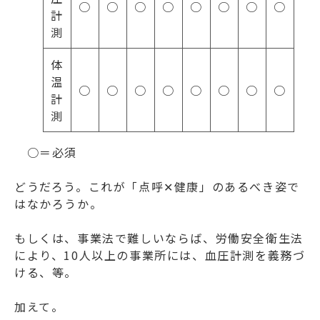
○
○
○
○
○
○
○
○
計
測
体
温
○
○
○
○
○
○
○
○
計
測
○＝必須
どうだろう。これが「点呼✕健康」のあるべき姿で
はなかろうか。
もしくは、事業法で難しいならば、労働安全衛生法
により、10人以上の事業所には、血圧計測を義務づ
ける、等。
加えて。