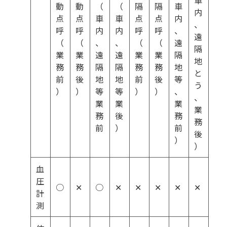
動
動
（
（
隔
隔
車
内
点
点
車
車
点
点
内
、
呼
呼
内
内
呼
呼
、
遠
（
（
、
、
（
（
遠
隔
業
業
遠
遠
業
業
隔
地
務
務
隔
隔
務
務
地
と
前
後
地
地
前
後
等
う
）
）
等
等
）
）
、
、
業
業
業
業
務
後
務
務
前
）
前
後
）
）
血
圧
○
✕
○
✕
✕
✕
✕
✕
計
測