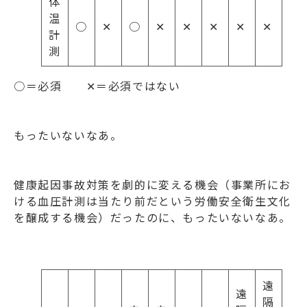
体
温
○
✕
○
✕
✕
✕
✕
✕
計
測
○＝必須 ✕＝必須ではない
もったいないなあ。
健康起因事故対策を劇的に変える機会（事業所にお
ける血圧計測は当たり前だという労働安全衛生文化
を醸成する機会）だったのに、もったいないなあ。
遠
遠
隔