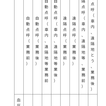
自
自
隔
点
動
動
点
呼
点
点
呼
（
自
自
呼
呼
遠
遠
（
車
動
動
（
（
隔
隔
車
内
点
点
車
車
点
点
内
、
呼
呼
内
内
呼
呼
、
遠
（
（
、
、
（
（
遠
隔
業
業
遠
遠
業
業
隔
地
務
務
隔
隔
務
務
地
と
前
後
地
地
前
後
等
う
）
）
等
等
）
）
、
、
業
業
業
業
務
後
務
務
前
）
前
後
）
）
血
圧