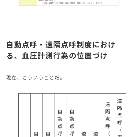
自動点呼・遠隔点呼制度におけ
る、血圧計測行為の位置づけ
現在、こういうことだ。
遠
遠
隔
自
自
隔
点
動
動
点
呼
点
点
呼
（
自
自
呼
呼
遠
遠
（
車