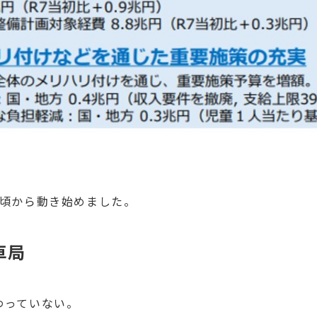
日頃から動き始めました。
車局
わっていない。