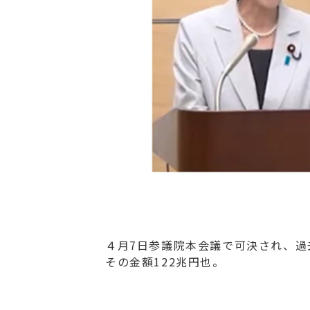
４月7日参議院本会議で可決され
、過
その金額122兆円也。