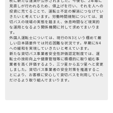
秋に新たな運賃が公示されました。今後も、2年毎に
見直しが行われるため、値上げを行い、それを人への
投資に充てることで、運転士不足の解消につなげてい
きたいと考えています。労働時間規制については、貸
切バスの現場の実態を踏まえ、休息時間など現実的
な運用となるよう関係機関に対して求めてまいりま
す。
外国人運転士については、現行のN3という極めて厳
しい日本語要件では対応困難な状況です。早期にN4
への緩和を実現していきたいと考えています。
新たな貸切バス事業者安全性評価認定制度では、運
転士の技術向上や健康管理等に積極的に取り組む事
業者を高く評価するよう、三ツ星から五ツ星へと変更
しました。貸切バス事業者の安全対策を推進するこ
とにより、お客様に安心して貸切バスを利用していた
だけるよう取り組んでまいります。