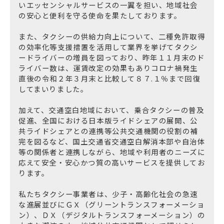
いエッセンシャルサービスの一翼を担い、地域社会
の安心と便利を守る使命を果たしております。
また、タクシーの供給力向上について、二種免許取得
の効率化等支援措置を活用して業界を挙げてタクシ
ードライバーの増員を図っており、昨年１１月末のド
ライバー数は、運賃改定の効果もありコロナ禍発生
直後の令和２年３月末と比較して８７.１％まで回復
してまいりました。
加えて、交通空白地域において、乗合タクシーの普及
促進、全国における日本版ライドシェアの展開、公
共ライドシェアとの連携等公共交通機関の役割の補
完を図るなど、国土交通省交通空白解消本部や自治体
等の関係者と連携しながら、地域や利用者のニーズに
応えて安全・安心かつ質の高いサービスを提供してお
ります。
私たちタクシー事業者は、少子・高齢化社会の急速
な進展並びにＧＸ（グリーントランスフォーメーショ
ン）、ＤＸ（デジタルトランスフォーメーション）の