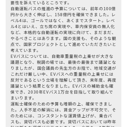
要性を訴えているところです。
自動運転バスの推進の予算については、前年の100億
円から大きく伸ばし、158億円を確保できました。レ
ベル4は、ゴールではなく、あくまでスタート。レベ
ル4とはいえ、立ち席の実現や、車内保安員の無人化
など、本格的な自動運転の実現に向けて、まだまだ、
やるべきことはあります。国の支援も、そのような観
点で、国家プロジェクトとして進めていただきたいと
考えています。
EVバスについては、自動車重量税の上乗せが大きな
議題となり、税調の場では、最後の最後まで議論とな
りましたが、国会議員の先生方のお陰で、地域交通が
これだけ厳しい中、EVバスへの重量税の上乗せには
反対であるという立場を理解して頂き、来年度、再度
議論という結果となりました。EVバスの補助金も確
保でき、2030年EVバス1万台を目指して取り組んで
まいります。
運転士確保のための予算も増額の上、確保できまし
た。人手不足の解消には、賃金アップが不可欠で、そ
のためには、コンスタントな運賃値上げが、乗合バ
スも、貸切バスも必要です。貸切バスにおいては昨年