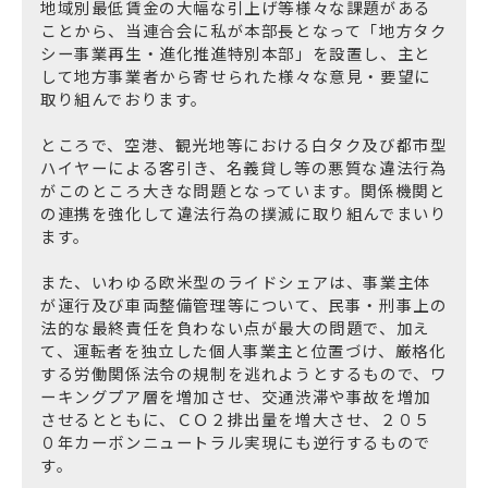
地域別最低賃金の大幅な引上げ等様々な課題がある
ことから、当連合会に私が本部長となって「地方タク
シー事業再生・進化推進特別本部」を設置し、主と
して地方事業者から寄せられた様々な意見・要望に
取り組んでおります。
ところで、空港、観光地等における白タク及び都市型
ハイヤーによる客引き、名義貸し等の悪質な違法行為
がこのところ大きな問題となっています。関係機関と
の連携を強化して違法行為の撲滅に取り組んでまいり
ます。
また、いわゆる欧米型のライドシェアは、事業主体
が運行及び車両整備管理等について、民事・刑事上の
法的な最終責任を負わない点が最大の問題で、加え
て、運転者を独立した個人事業主と位置づけ、厳格化
する労働関係法令の規制を逃れようとするもので、ワ
ーキングプア層を増加させ、交通渋滞や事故を増加
させるとともに、ＣＯ２排出量を増大させ、２０５
０年カーボンニュートラル実現にも逆行するもので
す。