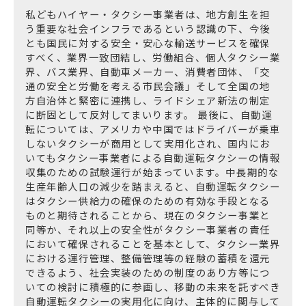
私どもハイヤー・タクシー事業者は、地方創生を担
う重要な社会インフラであるという認識の下、今後
とも国民に対する安全・安心な輸送サービスを確保
すべく、業界一致団結し、労働組合、個人タクシー業
界、バス業界、自動車メーカー、消費者団体、「交
通の安全と労働を考える市民会議」そして全国の地
方自治体と緊密に連携し、ライドシェア新法の制定
に断固として反対してまいります。 最後に、自動運
転については、アメリカや中国ではドライバーが乗車
しないタクシーが商用として実用化され、国内にお
いてもタクシー事業者による自動運転タクシーの情報
収集のための試験運行が始まっています。中長期的な
生産年齢人口の減少を踏まえると、自動運転タクシー
はタクシー供給力の確保のための有効な手段となる
ものと期待されることから、現在のタクシー事業と
同等か、それ以上の安全性がタクシー事業者の責任
において確保されることを基本として、タクシー業界
における運行管理、整備管理等の経験の蓄積を還元
できるよう、社会実装のための制度のあり方等につ
いての検討に積極的に参画し、移動の未来を託すべき
自動運転タクシーの実用化に向け、主体的に関与して