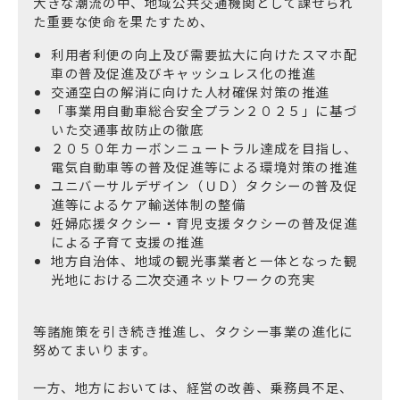
大きな潮流の中、地域公共交通機関として課せられ
た重要な使命を果たすため、
利用者利便の向上及び需要拡大に向けたスマホ配
車の普及促進及びキャッシュレス化の推進
交通空白の解消に向けた人材確保対策の推進
「事業用自動車総合安全プラン２０２５」に基づ
いた交通事故防止の徹底
２０５０年カーボンニュートラル達成を目指し、
電気自動車等の普及促進等による環境対策の推進
ユニバーサルデザイン（ＵＤ）タクシーの普及促
進等によるケア輸送体制の整備
妊婦応援タクシー・育児支援タクシーの普及促進
による子育て支援の推進
地方自治体、地域の観光事業者と一体となった観
光地における二次交通ネットワークの充実
等諸施策を引き続き推進し、タクシー事業の進化に
努めてまいります。
一方、地方においては、経営の改善、乗務員不足、