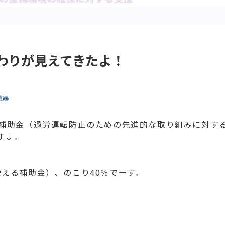
わりが見えてきたよ！
機器
費補助金（過労運転防止のための先進的な取り組みに対す
す↓。
える補助金）、のこり40％でーす。