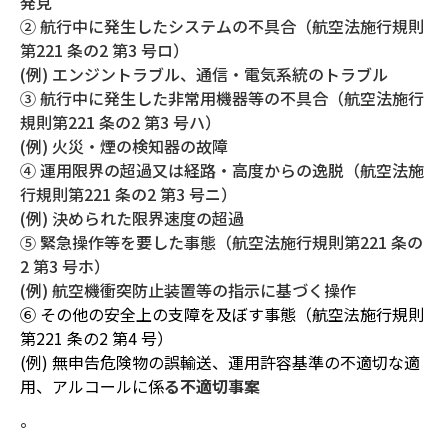
発見
② 航行中に発生したシステムの不具合（航空法施行規則
第221 条の2 第3 号ロ）
(例) エンジントラブル、通信・電気系統のトラブル
③ 航行中に発生した非常用機器等の不具合（航空法施行
規則第221 条の2 第3 号ハ）
(例) 火災・煙の検知器の故障
④ 運用限界の超過又は経路・高度からの逸脱（航空法施
行規則第221 条の2 第3 号ニ）
(例) 決められた限界速度の超過
⑤ 緊急操作等を要した事態（航空法施行規則第221 条の
2 第3 号ホ）
(例) 航空機衝突防止装置等の指示に基づく操作
⑥ その他の安全上の支障を及ぼす事態（航空法施行規則
第221 条の2 第4 号）
(例) 無申告危険物の誤輸送、運用許容基準の不適切な適
用、アルコールに係
る不適切事案
。