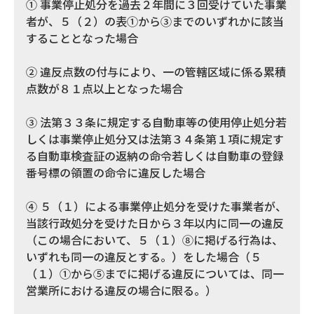
① 事業停止処分を過去２年間に３回受けていた事業
者が、５（２）の表①から③までのいずれかに該当
することとなった場合
② 違反点数の付与により、一の管轄区域に係る累積
点数が８１点以上となった場合
③ 法第３３条に規定する自動車等の使用停止処分若
しくは事業停止処分又は法第３４条第１項に規定す
る自動車検査証の返納の命令若しくは自動車の登録
番号標の領置の命令に違反した場合
④ ５（１）による事業停止処分を受けた事業者が、
当該行政処分を受けた日から３年以内に同一の違反
（この場合において、５（１）⑧に掲げる行為は、
いずれも同一の違反とする。）をした場合（５
（１）①から⑤までに掲げる違反については、同一
営業所における違反の場合に限る。）