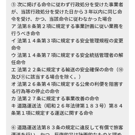
⑤ 次に掲げる命令に従わず行政処分を受けた事業者
が、当該行政処分を受けた日から３年以内に同じ命
令を受け、かつ、当該命令に従わなかった場合
ア 法第８条第２項に規定する事業計画に従い業務を
行うべき命令
イ 法第１４条第３項に規定する安全管理規程の変更
命令
ウ 法第１４条第７項に規定する安全統括管理者の解
任命令
エ 法第２２条に規定する輸送の安全確保の命令（⑩
及び⑪に該当する場合を除く。）
オ 法第２６条第４項に規定する公衆の利便を阻害す
る行為等の停止の命令
カ 法第２７条に規定する事業改善の命令
キ 道路運送法（昭和２６年法律第１８３号）第８４
条第１項に規定する運送に関する命令
⑥ 道路運送法第８３条の規定に違反して有償で旅客
運送を行い、かつ、反復的又は計画的なものと認め