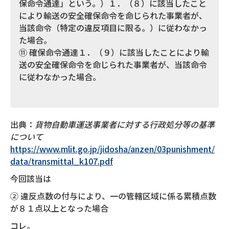
保命令通達」という。）１．（８）に該当したこと
により輸送の安全確保命令を命じられた事業者が、
当該命令（特定の違反項目に限る。）に従わなかっ
た場合。
⑪ 確保命令通達１．（９）に該当したことにより輸
送の安全確保命令を命じられた事業者が、当該命令
に従わなかった場合。
出典：
貨物自動車運送事業者に対する行政処分等の基準
について
https://www.mlit.go.jp/jidosha/anzen/03punishment/
data/transmittal_k107.pdf
今回該当は
② 違反点数の付与により、一の管轄区域に係る累積点数
が８１点以上となった場合
コレ。