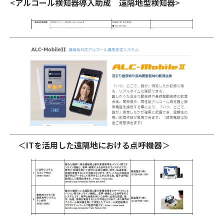
<
アルコール検知器導入助成
遠隔地型検知器
>
＜
ITを活用した遠隔地における点呼機器
＞