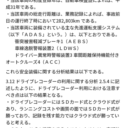
・当該車両の初度登録年は、自動車検査証によれば、平
成31年である。
・当該車両の総走行距離は、業務記録によれば、事故前
日の運行終了時において282,803km である。
・当該車両に装備されている主な先進運転支援システム
（以下「ＡＤＡＳ」という。）は、以下とおりである。
衝突被害軽減ブレーキ1（ＡＥＢＳ）
車線逸脱警報装置2（ＬＤＷＳ）
ドライバー異常時警報装置3 車間距離保持機能付き
オートクルーズ4（ＡＣＣ）
これら安全装備に関する分析結果は以下である。
3.12 ドライブレコーダーの利用に関する分析 2.5.4 に記
述したように、ドライブレコーダー利用における注意す
べき点は以下の結果となる。
・ドライブレコーダーにはＳＤカード式とクラウド式が
あり、ランニングコストや画質の面ではＳＤカード式が
勝っており、記録を残す能力ではクラウド式が勝ってい
ると考える。