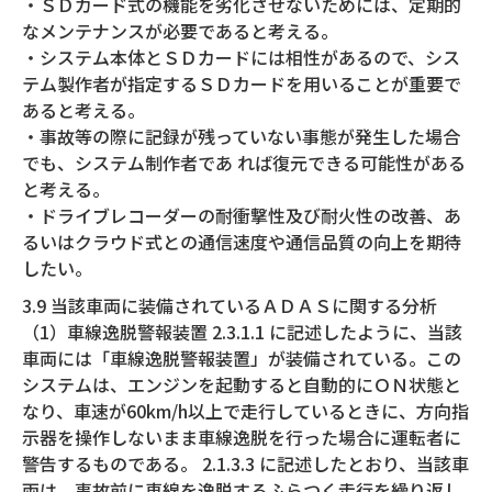
・ＳＤカード式の機能を劣化させないためには、定期的
なメンテナンスが必要であると考える。
・システム本体とＳＤカードには相性があるので、シス
テム製作者が指定するＳＤカードを用いることが重要で
あると考える。
・事故等の際に記録が残っていない事態が発生した場合
でも、システム制作者であ れば復元できる可能性がある
と考える。
・ドライブレコーダーの耐衝撃性及び耐火性の改善、あ
るいはクラウド式との通信速度や通信品質の向上を期待
したい。
3.9 当該車両に装備されているＡＤＡＳに関する分析
（1）車線逸脱警報装置 2.3.1.1 に記述したように、当該
車両には「車線逸脱警報装置」が装備されている。この
システムは、エンジンを起動すると自動的にＯＮ状態と
なり、車速が60km/h以上で走行しているときに、方向指
示器を操作しないまま車線逸脱を行った場合に運転者に
警告するものである。 2.1.3.3 に記述したとおり、当該車
両は、事故前に車線を逸脱するふらつく走行を繰り返し