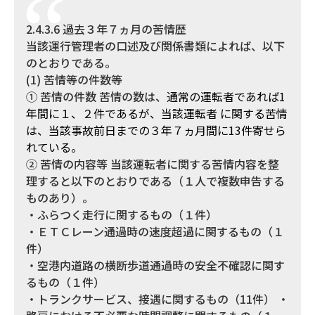
2.4.3.6 過去３年７ヵ月の苦情歴
当該運行管理者の口述及び関係書類によれば、以下
のとおりである。
(1) 苦情等の件数等
① 苦情の件数 苦情の数は、
通常の運転者であれば1
年間に１、２件であるが、当該運転者 に関する苦情
は、当該事故前日までの３年７ヵ月間に13件寄せら
れている。
② 苦情の内容等 当該運転者に関する苦情内容を整
理すると以下のとおりである（１人で複数申告する
ものあり）。
・ふらつく走行に関するもの（１件）
・ＥＴＣレーン通過時の速度超過に関するもの（１
件）
・空港内道路の横断歩道通過時の安全不確認に関す
るもの（１件）
・トランクサービス、接遇に関するもの（11件） ・