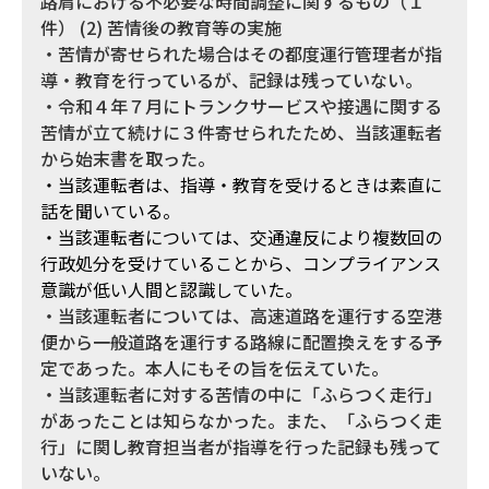
路肩における不必要な時間調整に関するもの（１
件） (2) 苦情後の教育等の実施
・苦情が寄せられた場合はその都度運行管理者が指
導・教育を行っているが、記録は残っていない。
・令和４年７月にトランクサービスや接遇に関する
苦情が立て続けに３件寄せられたため、当該運転者
から始末書を取った。
・当該運転者は、指導・教育を受けるときは素直に
話を聞いている。
・当該運転者については、交通違反により複数回の
行政処分を受けていることから、コンプライアンス
意識が低い人間と認識していた。
・当該運転者については、高速道路を運行する空港
便から一般道路を運行する路線に配置換えをする予
定であった。本人にもその旨を伝えていた。
・当該運転者に対する苦情の中に「ふらつく走行」
があったことは知らなかった。また、「ふらつく走
行」に関し教育担当者が指導を行った記録も残って
いない。