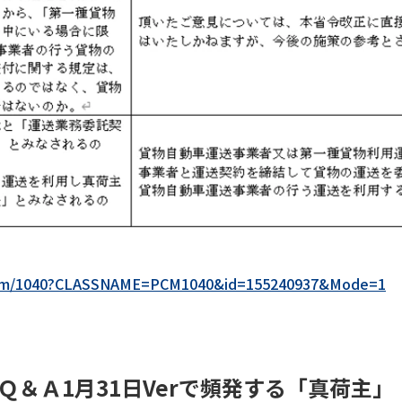
p/pcm/1040?CLASSNAME=PCM1040&id=155240937&Mode=1
Ｑ＆Ａ1月31日Verで頻発する「真荷主」