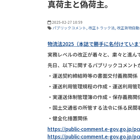
真荷主と偽荷主。
2025-02-27 10:59
パブリックコメント
改正トラック法
改正貨物自動
物流法2025（本誌で勝手に名付けてい
実務レベルの改正が着々と、粛々と進んで
先日、以下に関するパブリックコメント
・運送契約締結時等の書面交付義務関係
・運送利用管理規程の作成・運送利用管
・実運送体制管理簿の作成・保存義務関
・国土交通省の所管する法令に係る民間
・健全化措置関係
https://public-comment.e-gov.go.jp
https://public-comment.e-gov.go.jp