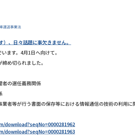
車運送事業法
ます）、日々話題に事欠きません。
います。4月1日へ向けて。
が締め切られました。
理者の選任義務関係
係
事業者等が行う書面の保存等における情報通信の技術の利用に
/pcm/download?seqNo=0000281962
/pcm/download?seqNo=0000281963