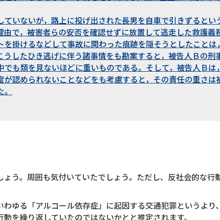
していないが，路上に投げ出された長男を自車で引きずるとい
理由で，被害者らの安否を確認せずに放置して逃走した救護義
トを掛けるなどして事故に関わった痕跡を隠そうとしたことは
こうしたひき逃げに伴う諸事情をも勘案すると，被告人Ｂの刑
中でも類を見ないほどに重いものである。そして，被告人Ｂは
度が認められないことなどをも考慮すると，その責任の重さは
た。
しょう。周囲も気付いていたでしょう。ただし、反社会的な行
。
いわゆる「アルコール依存症」に起因する交通犯罪というより
行動を繰り返していたのではないかとと推定されます。