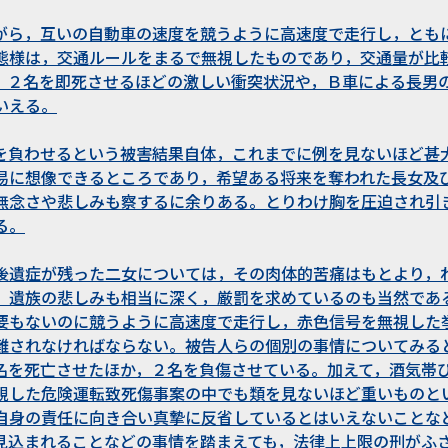
がら，互いの自動車の速度を競うように高速度で走行し，とも
態様は，交通ルールをまるで無視したものであり，交通量が比
。２名を即死させるほどの激しい衝突状況や，Ｂ車による長男
いえる。
を負わせるという被害結果自体，これまでに例を見ないほど甚
易に想像できるところであり，希望ある将来を奪われた長女及
無念さや悲しみも察するに余りある。とりわけ胸を圧迫され引
る。
後遺症が残った二女については，その肉体的苦痛はもとより，
。遺族の悲しみも相当に深く，厳罰を求めているのも当然であ
要もないのに競うように高速度で走行し，赤色信号を無視した
難されなければならない。被告人らの個別の事情についてみる
名を死亡させたほか，２名を負傷させている。加えて，酒気帯
視した危険運転致死傷事案の中でも類を見ないほど重いものと
自身の責任に向き合い真摯に反省しているとはいえないことな
見込まれることなどの事情を踏まえても，法律上上限の刑がふ