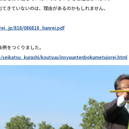
出てきていないのは、理由があるのかもしれません。
nrei_jp/818/086818_hanrei.pdf
条例をつくりました。
p/seikatsu_kurashi/koutsuu/insyuuntenbokumetujorei.html