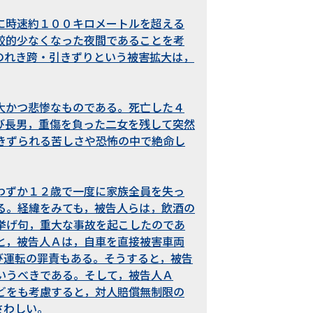
に時速約１００キロメートルを超える
較的少なくなった夜間であることを考
のれき跨・引きずりという被害拡大は，
大かつ悲惨なものである。死亡した４
び長男，重傷を負った二女を残して突然
きずられる苦しさや恐怖の中で絶命し
わずか１２歳で一度に家族全員を失っ
る。経緯をみても，被告人らは，飲酒の
挙げ句，重大な事故を起こしたのであ
と，被告人Ａは，自車を直接被害車両
び運転の罪責もある。そうすると，被告
いうべきである。そして，被告人Ａ
どをも考慮すると，対人賠償無制限の
さわしい。