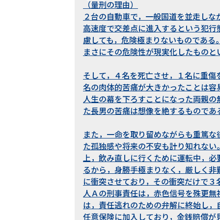
（量刑の理由）
２台の自動車で，一般国道を並走しな
高速度で交差点に進入するという犯行
慮しても，危険極まりないものである
まさにその危険性が現実化したものと
そして，４名を死亡させ，１名に重傷
名の肉体的苦痛が大きかったことは容
人生の幕を下ろすことになった両親の
た長男の苦痛は想像を絶するものであ
また，一命を取り留めながらも重篤な
た孤独感や将来の不安も計り知れない
上，飲み直しに行くために運転中，必
るから，身勝手極まりなく，厳しく非
に衝突させており，その衝突だけで３
人Ａの刑事責任は，赤色信号を殊更無
は，責任逃れのための弁解に終始し，
任意保険に加入しており，金銭賠償が