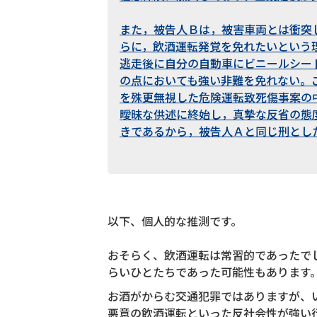
また，被告人Ｂは，被害車両とは衝突
らに，飲酒運転発覚を免れたいという
逃走後に自分の自動車にビニールシー
の点においても強い非難を免れない。
を殊更無視した危険運転致死傷事案の
曖昧な供述に終始し，真摯な反省の態
きであるから，被告人Ａと同じ刑とし
以下、個人的な推測です。
おそらく、飲酒運転は常習的であったで
らいひとたちであった可能性もあります
お酒がからむ交通犯罪ではありますが、
悪意の飲酒運転といった反社会性が強い