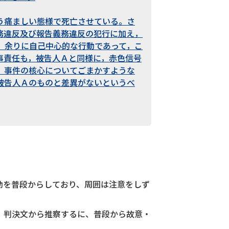
う痛ましい態様で死亡させている。さ
務違反及び報告義務違反の犯行に加え，
，余りに自己中心的な行動であって，こ
事責任も，被告人Ａと同様に，赤色信号
，事件の核心についてごまかすような
被告人Ａのものと差異がないというべ
動を普段からしており、周囲は注意をしず
、判決文から推察するに、普段から故意・