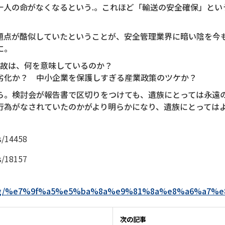
十人の命がなくなるという.。これほど「輸送の安全確保」とい
題点が酷似していたということが、安全管理業界に暗い陰を今
に。
の事故は、何を意味しているのか？
劣化か？ 中小企業を保護しすぎる産業政策のツケか？
ら。検討会が報告書で区切りをつけても、遺族にとっては永遠
行為がなされていたのかがより明らかになり、遺族にとっては
es/14458
es/18157
rchives/tag/%e7%9f%a5%e5%ba%8a%e9%81%8a%e8%a6%
次の記事