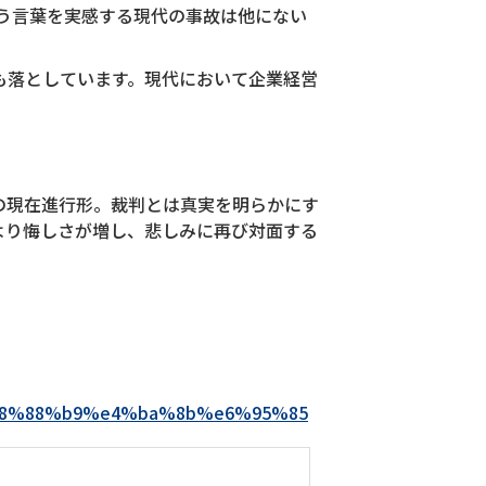
う言葉を実感する現代の事故は他にない
も落としています。現代において企業経営
の現在進行形。裁判とは真実を明らかにす
より悔しさが増し、悲しみに再び対面する
a7%e8%88%b9%e4%ba%8b%e6%95%85