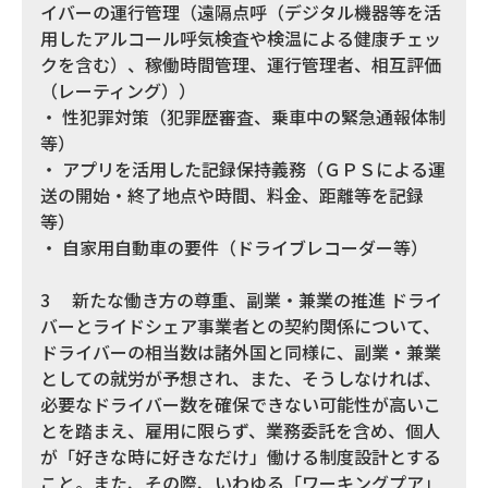
イバーの運行管理（遠隔点呼（デジタル機器等を活
用したアルコール呼気検査や検温による健康チェッ
クを含む）、稼働時間管理、運行管理者、相互評価
（レーティング））
・ 性犯罪対策（犯罪歴審査、乗車中の緊急通報体制
等）
・ アプリを活用した記録保持義務（ＧＰＳによる運
送の開始・終了地点や時間、料金、距離等を記録
等）
・ 自家用自動車の要件（ドライブレコーダー等）
3 新たな働き方の尊重、副業・兼業の推進 ドライ
バーとライドシェア事業者との契約関係について、
ドライバーの相当数は諸外国と同様に、副業・兼業
としての就労が予想され、また、そうしなければ、
必要なドライバー数を確保できない可能性が高いこ
とを踏まえ、雇用に限らず、業務委託を含め、個人
が「好きな時に好きなだけ」働ける制度設計とする
こと。また、その際、いわゆる「ワーキングプア」