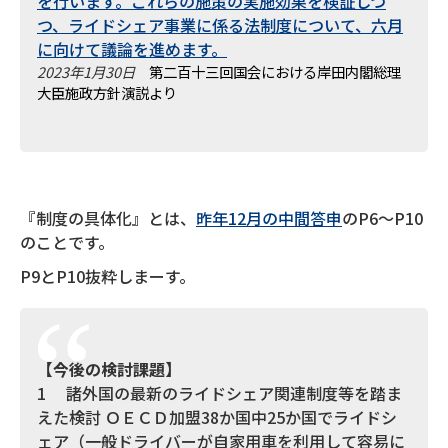
を行います。これらの施策の実施効果を検証しつ
つ、ライドシェア事業に係る法制度について、六月
に向けて議論を進めます。
2023年1月30日
第二百十三回国会における岸田内閣総理
大臣施政方針演説より
『制度の具体化』とは、
昨年12月の中間答申
のP6～P10
のことです。
P9とP10抜粋しまーす。
【今後の検討課題】
1 諸外国の最新のライドシェア関連制度等を踏ま
えた検討 ＯＥＣＤ加盟38か国中25か国でライドシ
ェア（一般ドライバーが自家用車を利用して容易に