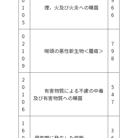
0
9
1
煙，火及び火炎への曝露
6
0
6
5
0
2
7
1
喉頭の悪性新生物＜腫瘍＞
9
0
8
9
2
0
5
有害物質による不慮の中毒
1
4
及び有害物質への曝露
0
7
6
1
6
3
0
周産期に発生した病態
6