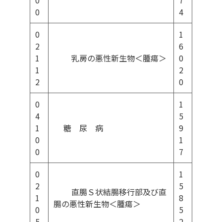
0
7
0
4
0
1
2
6
1
乳房の悪性新生物＜腫瘍＞
0
1
2
2
0
0
1
4
5
1
糖 尿 病
9
0
1
0
7
0
1
2
5
直腸Ｓ状結腸移行部及び直
1
8
腸の悪性新生物＜腫瘍＞
0
5
5
2