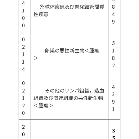
4
糸球体疾患及び腎尿細管間質
8
1
性疾患
4
0
9
0
0
5
2
卵巣の悪性新生物＜腫瘍
1
1
＞
8
1
2
4
0
4
2
その他のリンパ組織，造血
3
1
組織及び関連組織の悪性新生物
9
2
＜腫瘍＞
1
0
2
3
0
5