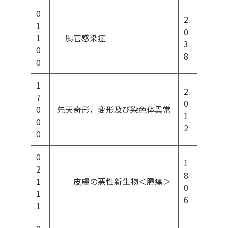
0
2
1
0
1
腸管感染症
3
0
8
0
1
2
7
0
0
先天奇形，変形及び染色体異常
1
0
2
0
0
1
2
8
1
皮膚の悪性新生物＜腫瘍＞
0
1
6
1