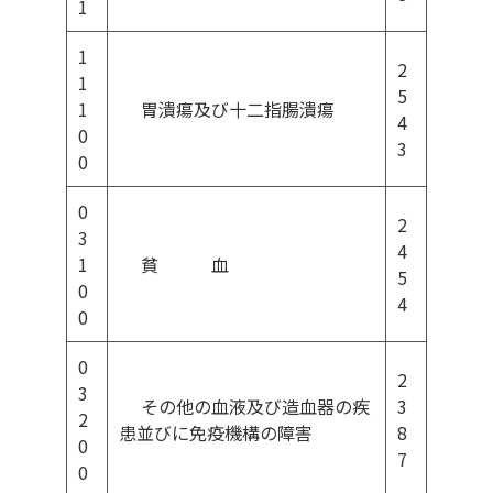
1
1
2
1
5
1
胃潰瘍及び十二指腸潰瘍
4
0
3
0
0
2
3
4
1
貧 血
5
0
4
0
0
2
3
その他の血液及び造血器の疾
3
2
患並びに免疫機構の障害
8
0
7
0