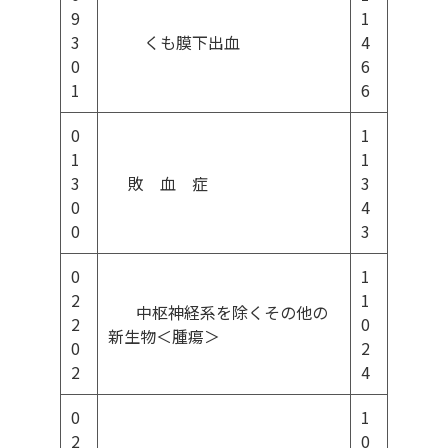
9
1
3
くも膜下出血
4
0
6
1
6
0
1
1
1
3
敗 血 症
3
0
4
0
3
0
1
2
1
中枢神経系を除くその他の
2
0
新生物＜腫瘍＞
0
2
2
4
0
1
2
0