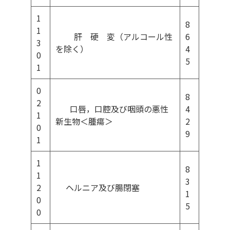
1
8
1
肝 硬 変（アルコール性
6
3
を除く）
4
0
5
1
0
8
2
口唇，口腔及び咽頭の悪性
4
1
新生物＜腫瘍＞
2
0
9
1
1
8
1
3
2
ヘルニア及び腸閉塞
1
0
5
0