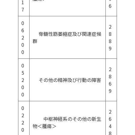
1
6
7
0
2
6
脊髄性筋萎縮症及び関連症候
8
2
群
8
0
9
0
0
2
5
8
2
その他の精神及び行動の障害
6
0
9
0
0
2
2
中枢神経系のその他の新生
6
2
物＜腫瘍＞
4
0
8