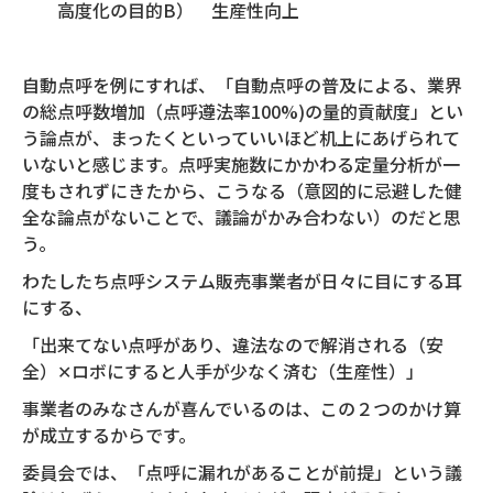
高度化の目的B） 生産性向上
自動点呼を例にすれば、「自動点呼の普及による、業界
の総点呼数増加（点呼遵法率100%)の量的貢献度」とい
う論点が、まったくといっていいほど机上にあげられて
いないと感じます。点呼実施数にかかわる定量分析が一
度もされずにきたから、こうなる（意図的に忌避した健
全な論点がないことで、議論がかみ合わない）のだと思
う。
わたしたち点呼システム販売事業者が日々に目にする耳
にする、
「出来てない点呼があり、違法なので解消される（安
全）✕ロボにすると人手が少なく済む（生産性）」
事業者のみなさんが喜んでいるのは、この２つのかけ算
が成立するからです。
委員会では、「点呼に漏れがあることが前提」という議