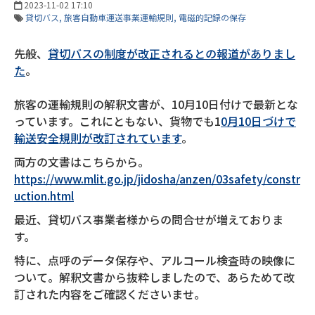
2023-11-02 17:10
貸切バス
旅客自動車運送事業運輸規則
電磁的記録の保存
先般、
貸切バスの制度が改正されるとの報道がありまし
た
。
旅客の運輸規則の解釈文書が、10月10日付けで最新とな
っています。これにともない、貨物でも1
0月10日づけで
輸送安全規則が改訂されています
。
両方の文書はこちらから。
https://www.mlit.go.jp/jidosha/anzen/03safety/constr
uction.html
最近、貸切バス事業者様からの問合せが増えておりま
す。
特に、点呼のデータ保存や、アルコール検査時の映像に
ついて。解釈文書から抜粋しましたので、あらためて改
訂された内容をご確認くださいませ。