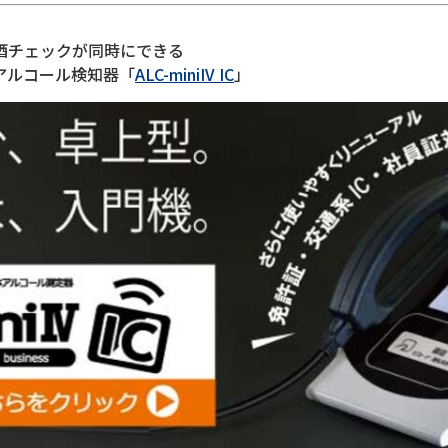
酒チェックが同時にできる
アルコール検知器「
ALC-miniIV IC
」