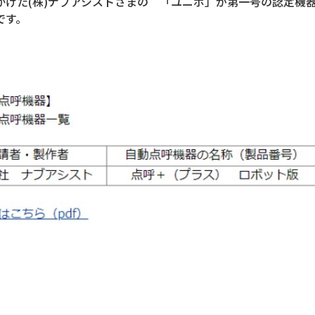
かけた(株)ナブアシストさまの 「ユニボ」が第一号の認定機
です。