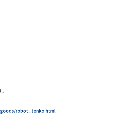
す。
s/goods/robot_tenko.html