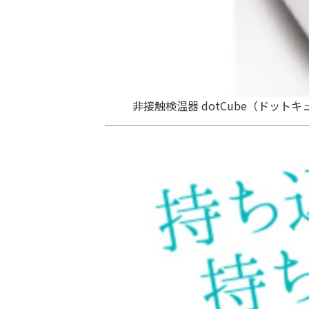
非接触検温器 dotCube（ドットキ