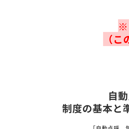
※
（こ
自動
制度の基本と
「自動点呼、