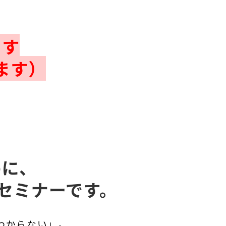
ます
ます）
めに、
セミナーです。
わからない」。