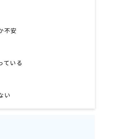
か不安
っている
ない