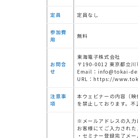
定員
定員なし
参加費
無料
用
東海電子株式会社
お問合
〒190-0012 東京都立
せ
Email：info@tokai-den
URL：
https://www.tok
注意事
本ウェビナーの内容（映
項
を禁止しております。不
※メールアドレスの入力
お客様にてご入力された
・セミナー登録完了メー