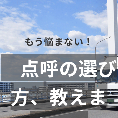
もう悩まない！
　点呼の選び
方、教えま