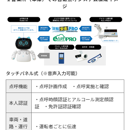
ジ
タッチパネル式（※音声入力可能）
点呼機能
・点呼計画作成 ・点呼実施と確認
・点呼時顔認証とアルコール測定顔認
本人認証
証 ・免許証認証確認
車両・道
路・運行
・運転者ごとに伝達