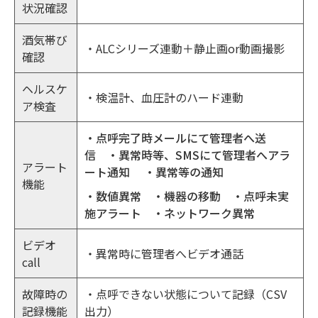
状況確認
酒気帯び
・ALCシリーズ連動＋静止画or動画撮影
確認
ヘルスケ
・検温計、血圧計のハード連動
ア検査
・点呼完了時メールにて管理者へ送
信 ・異常時等、SMSにて管理者へアラ
アラート
ート通知 ・異常等の通知
機能
・数値異常 ・機器の移動 ・点呼未実
施アラート ・ネットワーク異常
ビデオ
・異常時に管理者へビデオ通話
call
故障時の
・点呼できない状態について記録（CSV
記録機能
出力）