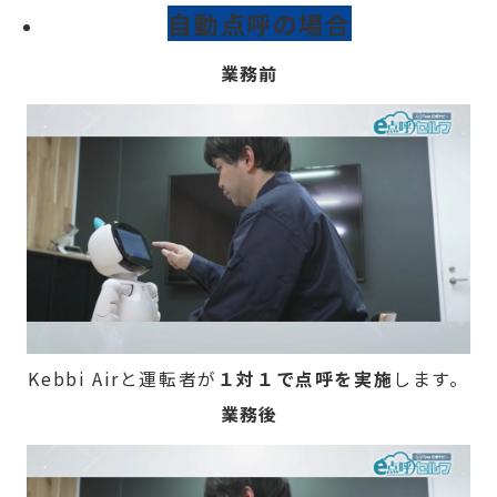
自動点呼の場合
業務前
Kebbi Airと運転者が
１対１で点呼を実施
します。
業務後