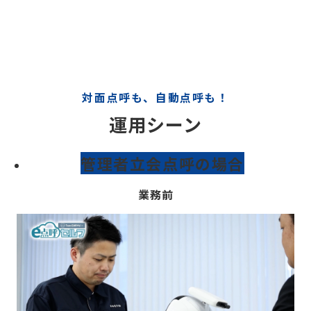
対面点呼
も、自
動点呼も！
運用シーン
管理者立会点呼の場合
業務前