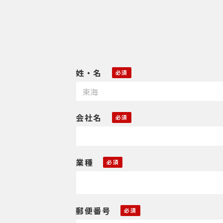
姓・名
会社名
業種
郵便番号