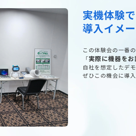
実機体験で
導入イメー
この体験会の一番
実際に機器をお
「
自社を想定したデ
ぜひこの機会に導