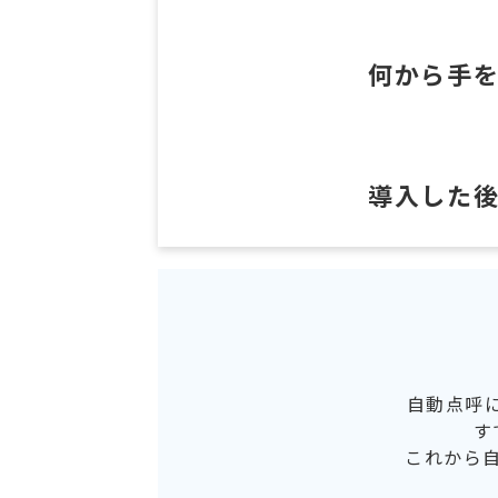
何から手
導入した
自動点呼
す
これから