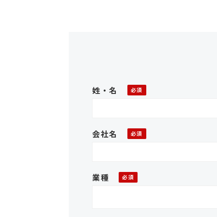
姓・名
会社名
業種